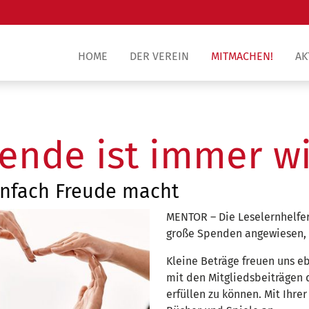
HOME
DER VEREIN
MITMACHEN!
AK
pende ist immer w
infach Freude macht
MENTOR – Die Leselernhelfer 
große Spenden angewiesen,
Kleine Beträge freuen uns e
mit den Mitgliedsbeiträgen
erfüllen zu können. Mit Ihre