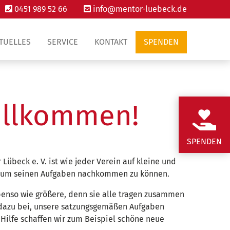
0451 989 52 66
info@mentor-luebeck.de
Home
TUELLES
SERVICE
KONTAKT
SPENDEN
Der Verein
Mitmachen!
illkommen!
Aktuelles
Service
SPENDEN
Lübeck e. V. ist wie jeder Verein auf kleine und
Kontakt
 um seinen Aufgaben nachkommen zu können.
Spenden
benso wie größere, denn sie alle tragen zusammen
 dazu bei, unsere satzungsgemäßen Aufgaben
r Hilfe schaffen wir zum Beispiel schöne neue